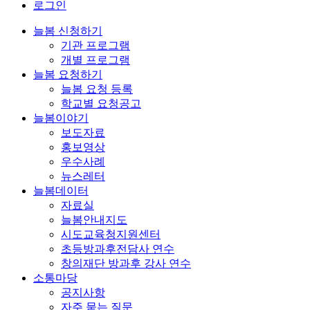
로그인
늘봄 신청하기
기관 프로그램
개별 프로그램
늘봄 요청하기
늘봄 요청 등록
학교별 요청공고
늘봄이야기
보도자료
홍보영상
우수사례
뉴스레터
늘봄데이터
자료실
늘봄안내지도
시도교육청지원센터
초등방과후전담사 연수
창의재단 방과후 강사 연수
소통마당
공지사항
자주 묻는 질문